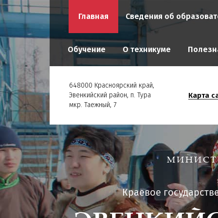
Главная
Сведения об образоват
Обучение
О техникуме
Полезн
648000 Красноярский край,
Карта с
Эвенкийский район, п. Тура
мкр. Таежный, 7
МИНИСТ
Краевое государств