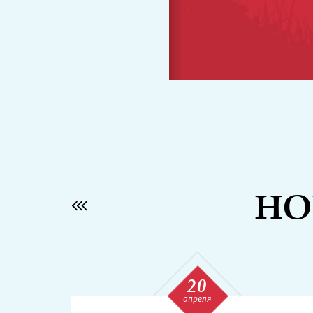
НО
20
апреля