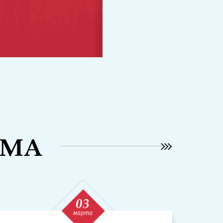
УМА
03
марта