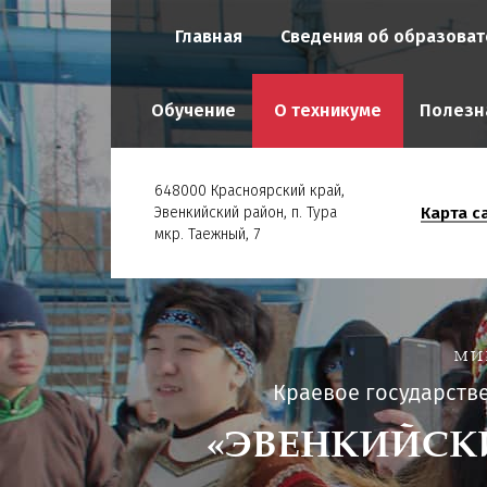
Главная
Сведения об образоват
Обучение
О техникуме
Полезн
648000 Красноярский край,
Карта с
Эвенкийский район, п. Тура
мкр. Таежный, 7
МИ
Краевое государств
«ЭВЕНКИЙСК