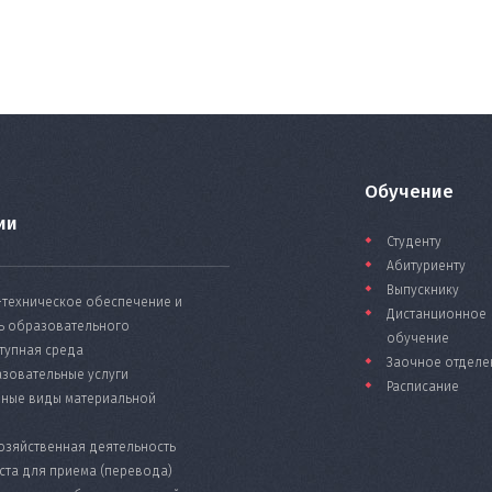
Обучение
ии
Студенту
Абитуриенту
Выпускнику
-техническое обеспечение и
Дистанционное
ь образовательного
обучение
тупная среда
Заочное отделе
зовательные услуги
Расписание
иные виды материальной
озяйственная деятельность
ста для приема (перевода)