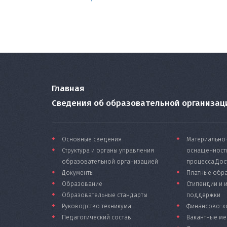
Главная
Сведения об образовательной организац
Основные сведения
Материально
Структура и органы управления
оснащенност
образовательной организацией
процесса.Дос
Документы
Платные обра
Образование
Стипендии и 
Образовательные стандарты
поддержки
Руководство техникума
Финансово-х
Педагогический состав
Вакантные ме