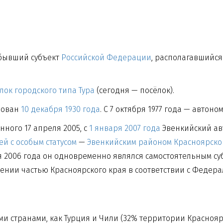
— бывший субъект
Российской Федерации
, располагавшийся
лок городского типа
Тура
(сегодня — посёлок).
зован
10 декабря
1930 года
. С 7 октября 1977 года — автоно
ного 17 апреля 2005, с
1 января
2007 года
Эвенкийский ав
й с особым статусом
—
Эвенкийским районом
Красноярско
бря 2006 года он одновременно являлся самостоятельным с
нии частью Красноярского края в соответствии с Федера
кими странами, как Турция и Чили (32% территории Красноя