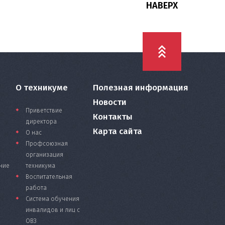
НАВЕРХ
О техникуме
Полезная информация
Новости
Приветствие
Контакты
директора
Карта сайта
О нас
Профсоюзная
организация
ние
техникума
Воспитательная
работа
Система обучения
инвалидов и лиц с
ОВЗ