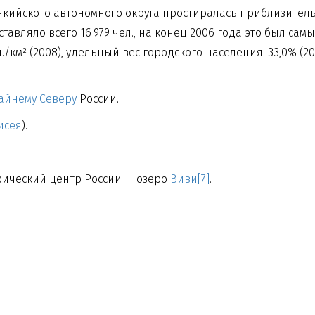
кийского автономного округа простиралась приблизительно
тавляло всего 16 979 чел., на конец 2006 года это был са
/км² (2008), удельный вес городского населения: 33,0% (2
айнему Северу
России.
исея
).
ический центр России — озеро
Виви
[7]
.