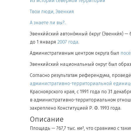
Из истории северной территории
Твои люди, Эвенкия
А знаете ли вы?..
Эвенки́йский автоно́мный о́круг (Эвенки́я) 
до 1 января
2007 года
.
Административным центром округа был
посё
Эвенкийский национальный округ был обра
Согласно результатам референдума, проведён
административно-территориальной
единице
Красноярского края, с 1991 года по 31 дека
в административно-территориальном
отноше
закреплено
Конституцией Р. Ф.
1993 года.
Описание
Площадь — 767,7 тыс. км², что сравнимо с та