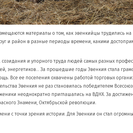
змещаются материалы о том, как эвенкийцы трудились на 
круг и район в разные периоды времени, какими достопр
а созидания и упорного труда людей самых разных професс
лей, энергетиков… За прошедшие годы Эвенкия стала гра
щь. Все ее поселения охвачены работой торговых органи
тельства Эвенкия не раз становилась победителем Всесою
руженики неоднократно приглашались на ВДНХ. За достиж
расного Знамени, Октябрьской революции.
мени с точки зрения истории. Для Эвенкии он стал огром