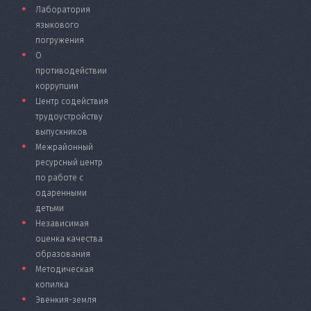
Лаборатория
языкового
погружения
О
противодействии
коррупции
Центр содействия
трудоустройству
выпускников
Межрайонный
ресурсный центр
по работе с
одаренными
детьми
Независимая
оценка качества
образования
Методическая
копилка
Эвенкия-земля