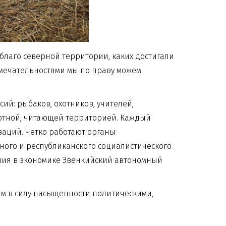
благо северной территории, каких достигали
имечательностями мы по праву можем
ий: рыбаков, охотников, учителей,
мотной, читающей территорией. Каждый
заций. Четко работают органы
зного и республиканского социалистического
ения в экономике Эвенкийский автономный
ным в силу насыщенности политическими,