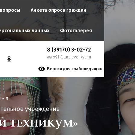
 вопросы
Анкета опроса граждан
ерсональных данных
Фотогалерея
8 (39170) 3-02-72
agro91@tura.evenkya.ru
Версия для слабовидящих
РАЯ
ательное учреждение
Й ТЕХНИКУМ»